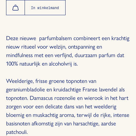
hoeveelheid
hoeveelheid
met
met
In winkelmand
1
1
Deze nieuwe parfumbalsem combineert een krachtig
nieuw ritueel voor welzijn, ontspanning en
mindfulness met een verfijnd, duurzaam parfum dat
100% natuurlijk en alcoholvrij is.
Weelderige, frisse groene topnoten van
geraniumbladolie en kruidachtige Franse lavendel als
topnoten. Damascus rozenolie en wierook in het hart
zorgen voor een delicate dans van het weelderig
bloemig en muskachtig aroma, terwijl de rijke, intense
basisnoten afkomstig zijn van harsachtige, aardse
patchouli.