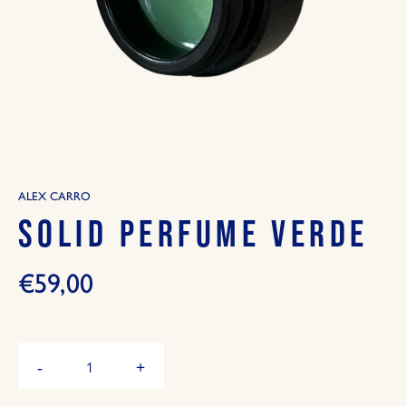
ALEX CARRO
SOLID PERFUME VERDE
€59,00
Hoeveelheid
-
+
Verminder
Vermeerder
de
de