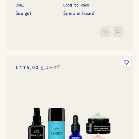
Doel
Good to know
Sex gel
Silicone based
€115,00
€136,00
Normale
prijs