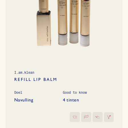
I.am.klean
REFILL LIP BALM
Doel
Good to know
Navulling
4 tinten