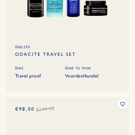
Odacité
ODACITE TRAVEL SET
Doel
Good to know
Travel proof
Voordeelbundel
€98,00
€108,00
Normale
prijs