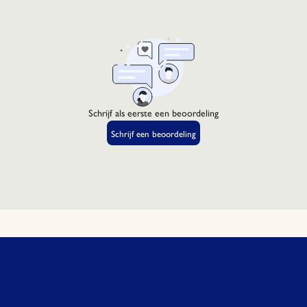
het zowel h
borstelharen
borstelhare
scheuren in