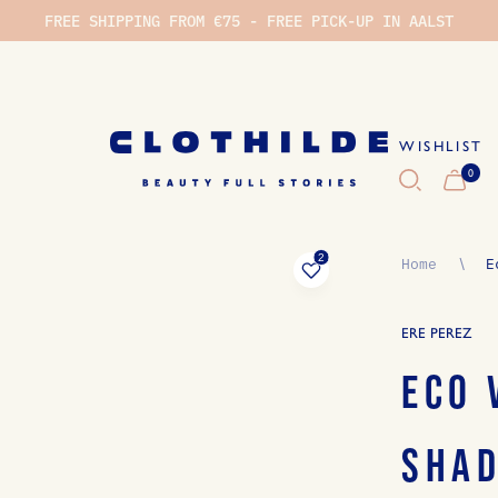
FREE SHIPPING FROM €75 - FREE PICK-UP IN AALST
WISHLIST
0
WI
Home
∖
E
ERE PEREZ
ECO 
SHAD