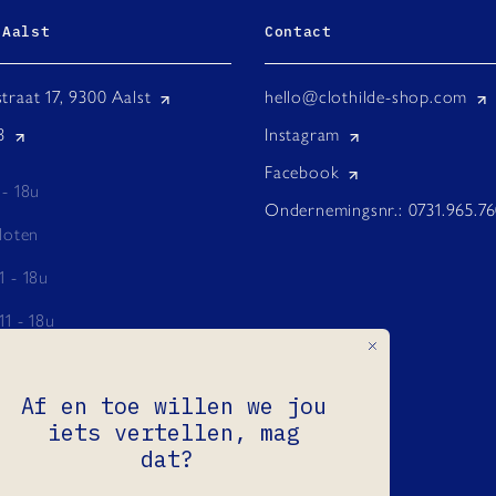
 Aalst
Contact
traat 17, 9300 Aalst
hello@clothilde-shop.com
3
Instagram
Facebook
 - 18u
Ondernemingsnr.: 0731.965.7
loten
1 - 18u
11 - 18u
 18u
Af en toe willen we jou
 - 18u
iets vertellen, mag
do
dat?