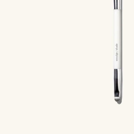
Make-Up
Haar
Body Care
Vitaliteit
Geuren
Merken