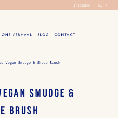
Selecteer
Inloggen
nl
taal
Selecteer
nl
ONS VERHAAL
BLOG
CONTACT
taal
NKELWAGENTJE
co Vegan Smudge & Shade Brush
VEGAN SMUDGE &
E BRUSH