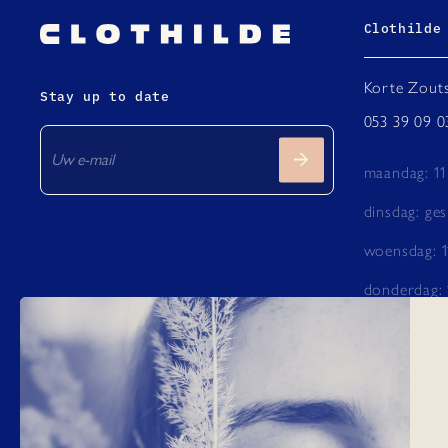
Clothilde
Korte Zouts
Stay up to date
053 39 09 0
maandag: 11
dinsdag: ges
woensdag: 1
donderdag: 
vrijdag: 11 -
zaterdag: 10
zondag: do