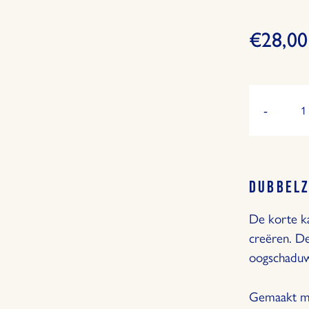
€28,00
Hoeveelheid
-
Vermind
de
hoeveel
met
1
DUBBELZ
De korte ka
creëren. De
oogschaduw
Gemaakt me