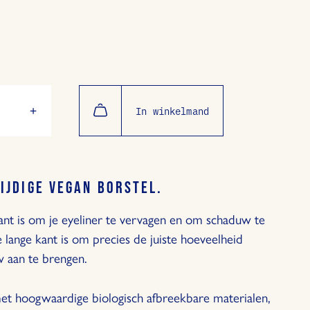
+
In winkelmand
er
Vermeerder
de
heid
hoeveelheid
met
1
IJDIGE VEGAN BORSTEL.
nt is om je eyeliner te vervagen en om schaduw te
 lange kant is om precies de juiste hoeveelheid
 aan te brengen.
t hoogwaardige biologisch afbreekbare materialen,