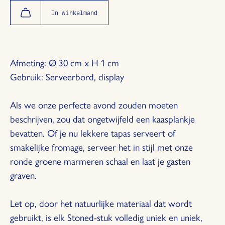
hoeveelheid
hoeveelheid
met
met
In winkelmand
1
1
Afmeting: Ø 30 cm x H 1 cm
Gebruik: Serveerbord, display
Als we onze perfecte avond zouden moeten
beschrijven, zou dat ongetwijfeld een kaasplankje
bevatten. Of je nu lekkere tapas serveert of
smakelijke fromage, serveer het in stijl met onze
ronde groene marmeren schaal en laat je gasten
graven.
Let op, door het natuurlijke materiaal dat wordt
gebruikt, is elk Stoned-stuk volledig uniek en uniek,