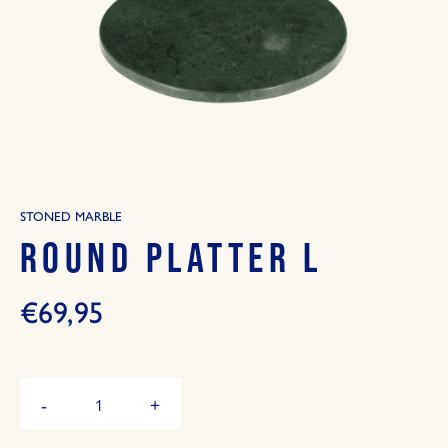
STONED MARBLE
ROUND PLATTER L
€69,95
Hoeveelheid
-
+
Verminder
Vermeerder
de
de