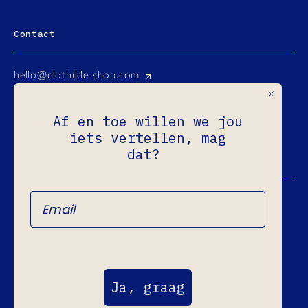
Contact
hello@clothilde-shop.com
Instagram
Af en toe willen we jou
Facebook
iets vertellen, mag
Ondernemingsnr.: 0731.965.760
dat?
Refund Policy
Privacy Policy
Terms of Service
Ja, graag
Shipping Policy