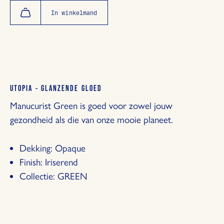
hoeveelheid
hoeveelheid
In winkelmand
met
met
1
1
UTOPIA - GLANZENDE GLOED
Manucurist Green is goed voor zowel jouw
gezondheid als die van onze mooie planeet.
Dekking: Opaque
Finish: Iriserend
Collectie: GREEN