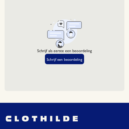
Stap 4 - De toplaag
DIACETONE ALCOHOL, CI 77820 (SILVER), CI
Breng de
Green Flash toplaag
aan, met speciale
15850 (RED 6 LAKE), BHT, TIN OXIDE,
aandacht voor de randen, en katalyseer onder de
PHOSPHORIC ACID, CI 19140 (YELLOW 5 LAKE)
Green Flash Ledlamp.
59,5% biologisch