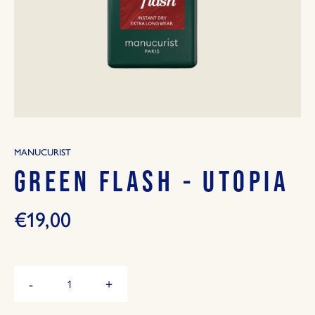
MANUCURIST
GREEN FLASH - UTOPIA
€19,00
Hoeveelheid
-
+
Verminder
Vermeerder
de
de