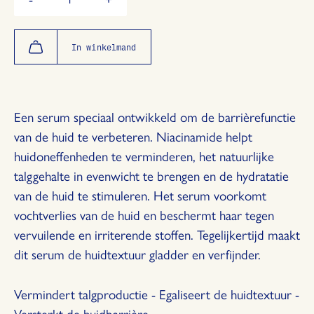
Verminder
Vermeerder
de
de
hoeveelheid
hoeveelheid
met
met
In winkelmand
1
1
Een serum speciaal ontwikkeld om de barrièrefunctie
van de huid te verbeteren. Niacinamide helpt
huidoneffenheden te verminderen, het natuurlijke
talggehalte in evenwicht te brengen en de hydratatie
van de huid te stimuleren. Het serum voorkomt
vochtverlies van de huid en beschermt haar tegen
vervuilende en irriterende stoffen. Tegelijkertijd maakt
dit serum de huidtextuur gladder en verfijnder.
Vermindert talgproductie - Egaliseert de huidtextuur -
Versterkt de huidbarrière