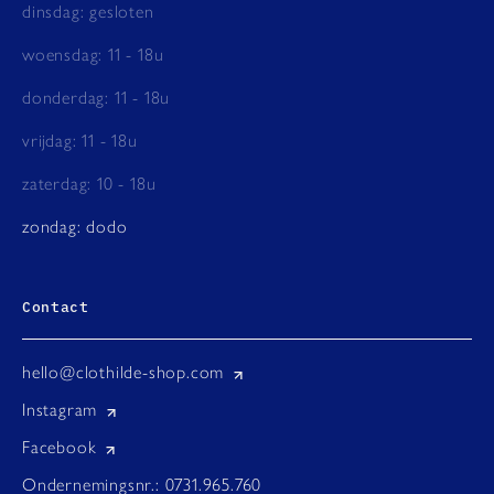
Glycerine is een zogeheten humectant. Het is een
dinsdag: gesloten
lichaamseigen stof die zich in de bovenste laag van
woensdag: 11 - 18u
onze huid (de hoornlaag) bevindt. Daarnaast kan
glycerine ook gebruikt worden als ingrediënt in
donderdag: 11 - 18u
huidproducten. Het is vochtinbrengend en heeft het
vrijdag: 11 - 18u
vermogen om water aan te trekken en vocht vast te
houden.
zaterdag: 10 - 18u
zondag: dodo
Contact
hello@clothilde-shop.com
Instagram
Facebook
Ondernemingsnr.: 0731.965.760