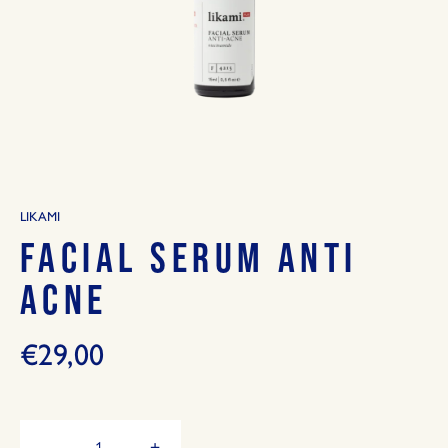
LIKAMI
FACIAL SERUM ANTI
ACNE
€29,00
Hoeveelheid
-
+