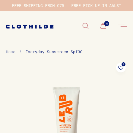
FREE SHIPPING FROM €75 - FREE PICK-UP IN AALST
Winkelwage
0
Home
∖
Everyday Sunscreen Spf30