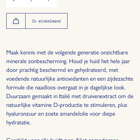
Verminder
Vermeerder
de
de
hoeveelheid
hoeveelheid
met
met
In winkelmand
1
1
Maak kennis met de volgende generatie onzichtbare
minerale zonbescherming. Houd je huid het hele jaar
door prachtig beschermd en gehydrateerd, met
voedende natuurlijke antioxidanten en een zijdezachte
formule die naadloos overgaat in je dagelijkse look.
Duurzaam gemaakt in Italië met druivenextract om de
natuurlijke vitamine D-productie te stimuleren, plus
hyaluronzuur en zoete amandelolie voor diepe
hydratatie.
Geschikt voor alle huidtypen. Niet-comedogene