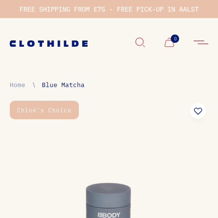
FREE SHIPPING FROM €75 - FREE PICK-UP IN AALST
Winkelwage
0
Home
∖
Blue Matcha
Chloé's Choice