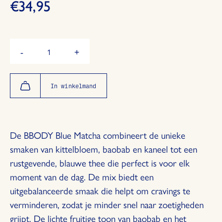
€34,95
Hoeveelheid
-
+
Verminder
Vermeerder
de
de
hoeveelheid
hoeveelheid
met
met
In winkelmand
1
1
De
BBODY Blue Matcha
combineert de unieke
smaken van kittelbloem, baobab en kaneel tot een
rustgevende, blauwe thee die perfect is voor elk
moment van de dag. De mix biedt een
uitgebalanceerde smaak die helpt om cravings te
verminderen, zodat je minder snel naar zoetigheden
grijpt. De lichte fruitige toon van baobab en het