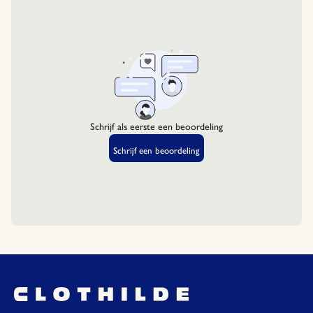
Verwarm 200 ml water tot ongeveer 80°C.
Voeg 1 theelepel (ongeveer 2 gram) BBODY Blue
Matcha toe en klop op met een matcha klopper tot
het schuimt.
Serveertips:
Geniet van de Blue Matcha warm of als ijsthee. Voeg
naar smaak honing of citroen toe voor extra smaak.