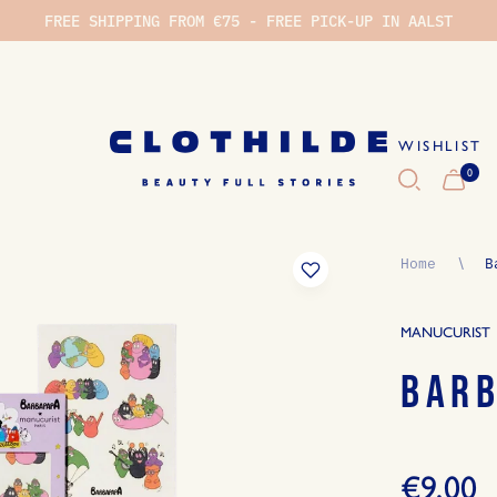
FREE SHIPPING FROM €75 - FREE PICK-UP IN AALST
WISHLIST
0
WI
Home
∖
B
MANUCURIST
BARB
€9,00