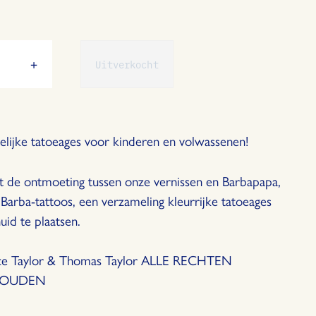
+
Uitverkocht
er
Vermeerder
de
heid
hoeveelheid
met
1
jdelijke tatoeages voor kinderen en volwassenen!
t de ontmoeting tussen onze vernissen en Barbapapa,
e Barba-tattoos, een verzameling kleurrijke tatoeages
id te plaatsen.
ce Taylor & Thomas Taylor ALLE RECHTEN
HOUDEN