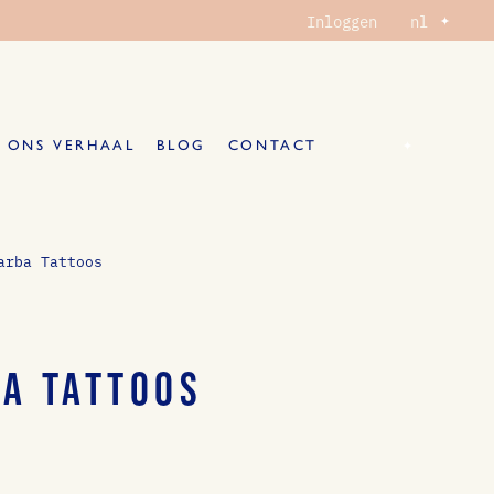
Selecteer
Inloggen
nl
taal
Selecteer
nl
ONS VERHAAL
BLOG
CONTACT
taal
NKELWAGENTJE
arba Tattoos
A TATTOOS