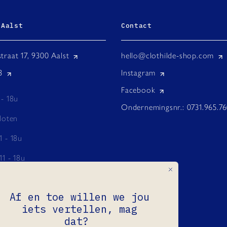
 Aalst
Contact
traat 17, 9300 Aalst
hello@clothilde-shop.com
3
Instagram
Facebook
 - 18u
Ondernemingsnr.: 0731.965.7
loten
1 - 18u
11 - 18u
 18u
Af en toe willen we jou
 - 18u
iets vertellen, mag
do
dat?