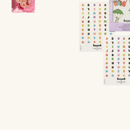
Make-Up
Haar
Body Care
Vitaliteit
Geuren
Merken