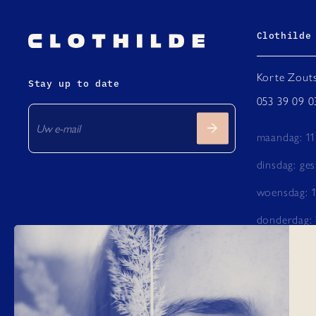
Clothilde
Korte Zouts
Stay up to date
053 39 09 0
maandag: 11
dinsdag: ges
woensdag: 1
donderdag: 
vrijdag: 11 -
zaterdag: 10
zondag: do