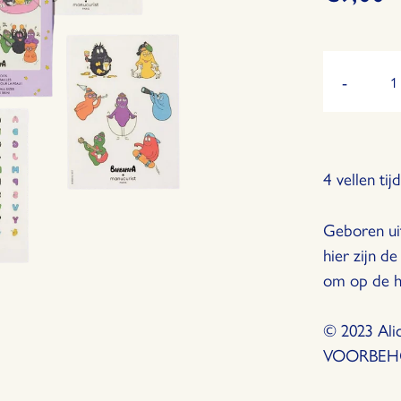
Hoeveelheid
-
Vermind
de
hoeveel
met
1
4 vellen ti
Geboren ui
hier zijn d
om op de hu
© 2023 Ali
VOORBE