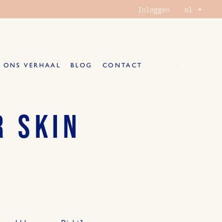
Selecteer
Inloggen
nl
taal
Selecteer
nl
ONS VERHAAL
BLOG
CONTACT
taal
NKELWAGENTJE
R SKIN