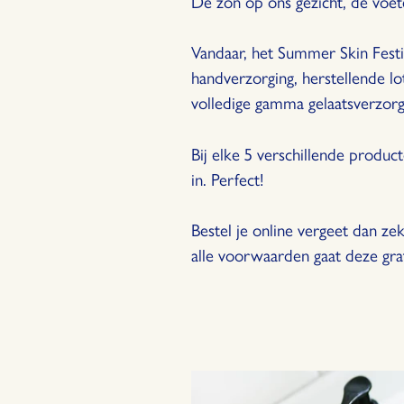
De zon op ons gezicht, de voete
Make-Up
Vandaar, het Summer Skin Festi
Haar
handverzorging, herstellende lo
volledige gamma gelaatsverzorg
Body Care
Vitaliteit
Bij elke 5 verschillende produc
in. Perfect!
Geuren
Bestel je online vergeet dan zek
Merken
alle voorwaarden gaat deze grat