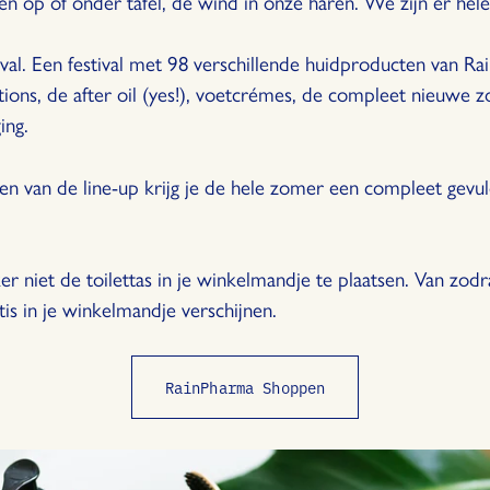
n op of onder tafel, de wind in onze haren. We zijn er hele
val. Een festival met 98 verschillende huidproducten van R
tions, de after oil (yes!), voetcrémes, de compleet nieuwe 
ing.
ten van de line-up krijg je de hele zomer een compleet gevuld
er niet de toilettas in je winkelmandje te plaatsen. Van zod
is in je winkelmandje verschijnen.
RainPharma Shoppen