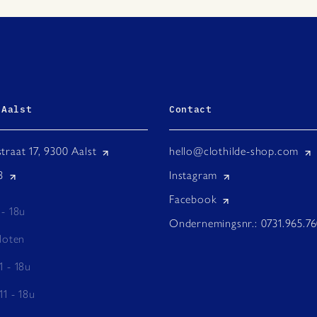
 Aalst
Contact
traat 17, 9300 Aalst
hello@clothilde-shop.com
3
Instagram
Facebook
 - 18u
Ondernemingsnr.: 0731.965.7
loten
1 - 18u
11 - 18u