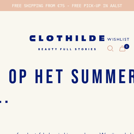
FREE SHIPPING FROM €75 - FREE PICK-UP IN AALST
WISHLIST
0
WI
 OP HET SUMME
L.