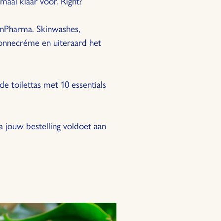
maal klaar voor. Right?
ainPharma. Skinwashes,
zonnecréme en uiteraard het
e toilettas met 10 essentials
ra jouw bestelling voldoet aan