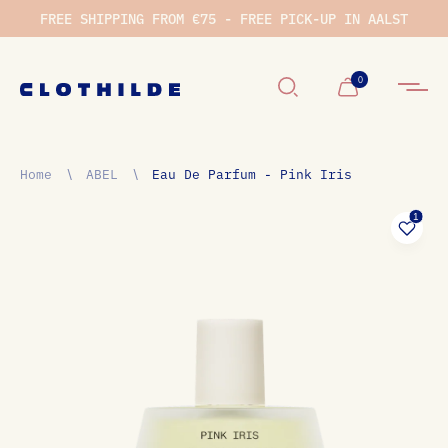
FREE SHIPPING FROM €75 - FREE PICK-UP IN AALST
Winkelwage
0
Home
∖
ABEL
∖
Eau De Parfum - Pink Iris