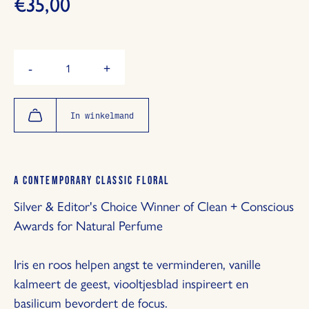
€35,00
Hoeveelheid
-
+
Verminder
Vermeerder
de
de
hoeveelheid
hoeveelheid
met
met
In winkelmand
1
1
A CONTEMPORARY CLASSIC FLORAL
Silver & Editor's Choice Winner of Clean + Conscious
Awards for Natural Perfume
Iris en roos helpen angst te verminderen, vanille
kalmeert de geest, viooltjesblad inspireert en
basilicum bevordert de focus.