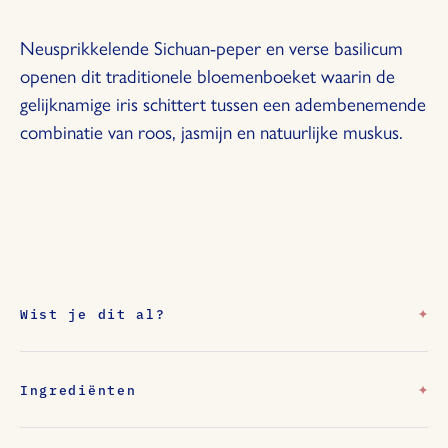
Neusprikkelende Sichuan-peper en verse basilicum
openen dit traditionele bloemenboeket waarin de
gelijknamige iris schittert tussen een adembenemende
combinatie van roos, jasmijn en natuurlijke muskus.
Wist je dit al?
OLFACTORISCH
Sichuan Pepper, Raspberry Leaf, Basil
Top
Ingrediënten
Iris, Rose, Jasmin
Heart
Sichuan pepper oil – China basil oil – Comores Islands
Vanilla, Musk
Base
bergamot oil – Italy lemon oil – Italy grapefruit oil –