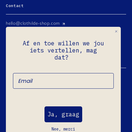
Contact
hello@clothilde-shop.com
Instagram
Af en toe willen we jou
Facebook
iets vertellen, mag
Ondernemingsnr.: 0731.965.760
dat?
Refund Policy
Privacy Policy
Terms of Service
Ja, graag
Shipping Policy
Legal Notice
Nee, merci