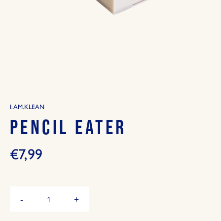
I.AM.KLEAN
PENCIL EATER
€7,99
Hoeveelheid
-
+
Verminder
Vermeerder
de
de