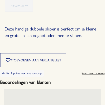
hoeveelheid
hoeveelheid
Uitverkocht
met
met
1
1
Deze handige dubbele slijper is perfect om je kleine
en grote lip- en oogpotloden mee te slijpen.