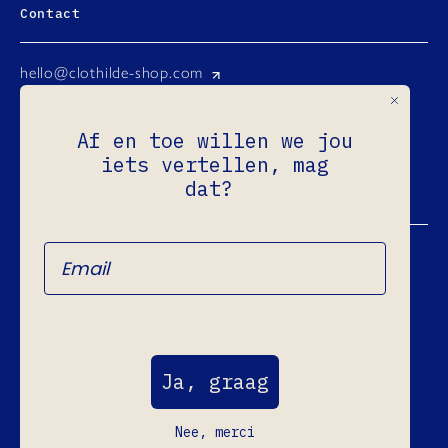
Contact
hello@clothilde-shop.com
Instagram
Af en toe willen we jou
Facebook
iets vertellen, mag
Ondernemingsnr.: 0731.965.760
dat?
Refund Policy
Privacy Policy
Terms of Service
Ja, graag
Shipping Policy
Legal Notice
Nee, merci