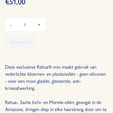
€51,00
Hoeveelheid
-
+
Verminder
Vermeerder
de
de
hoeveelheid
hoeveelheid
Uitverkocht
met
met
1
1
Deze exclusieve Rahua®-mix maakt gebruik van
vederlichte bloemen- en plantenoliën - geen siliconen
- voor een mooi gladde, glanzende, anti-
kroesafwerking.
Rahua-, Sacha Inchi- en Morete-oliën, geoogst in de
Amazone, dringen diep in elke haarstreng door om te