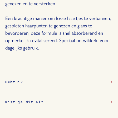
genezen en te versterken.
Een krachtige manier om losse haartjes te verbannen,
gespleten haarpunten te genezen en glans te
bevorderen, deze formule is snel absorberend en
opmerkelijk revitaliserend. Speciaal ontwikkeld voor
dagelijks gebruik.
Gebruik
Voor een behandeling van wortel tot punt: Breng op
schoon, handdoekdroog haar één tot twee pompjes
aan vanaf het midden tot aan de punten. Föhnen of
Wist je dit al?
Voorkomt kroezen en vliegjes
aan de lucht laten drogen. Less is more, dus zuinig zijn
Verhoogt de glans
is de boodschap !