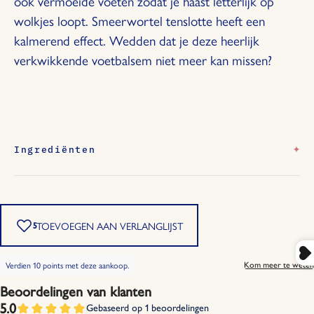
ook vermoeide voeten zodat je haast letterlijk op
wolkjes loopt. Smeerwortel tenslotte heeft een
kalmerend effect. Wedden dat je deze heerlijk
verkwikkende voetbalsem niet meer kan missen?
Ingrediënten
Aqua, Glycine Soja Oil, Glyceryl Stearate Citrate,
Butyrospermum Parkii Butter, Prunus Amygdalus
Dulcis Oil, Menthol, Glyceryl Stearate SE, Glycerin,
Stearic Acid, Oenothera Biennis Oil, Cetearyl Alcohol,
Sodium Levulinate, Xanthan Gum, Glyceryl Caprylate,
Limonene, Citrus Aurantium Dulcis Oil, Lavandula
Hybrida Abrial Herb Oil, Tocopherol, Sodium
Benzoate, Cedrus Deodara Wood Oil, Linalool,