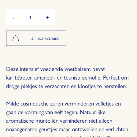
Hoeveelheid
-
+
Verminder
Vermeerder
de
de
hoeveelheid
hoeveelheid
met
met
In winkelmand
1
1
Deze intensief voedende voetbalsem bevat
karitéboter, amandel- en teunisbloemolie. Perfect om
droge plekjes te verzachten en kloofjes te herstellen.
Milde cosmetische zuren verminderen velletjes en
gaan de vorming van eelt tegen. Natuurlijke
aromatische muntoliën verhinderen niet alleen
onaangename geurtjes maar ontzwellen en verlichten