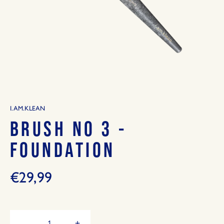
I.AM.KLEAN
BRUSH NO 3 -
FOUNDATION
€29,99
Hoeveelheid
-
+