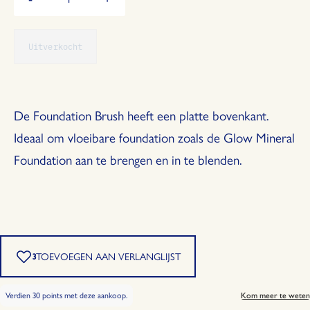
Verminder
Vermeerder
de
de
hoeveelheid
hoeveelheid
Uitverkocht
met
met
1
1
De Foundation Brush heeft een platte bovenkant.
Ideaal om vloeibare foundation zoals de Glow Mineral
Foundation aan te brengen en in te blenden.