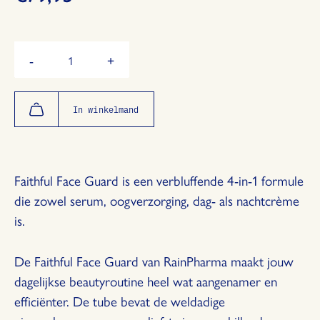
Hoeveelheid
-
+
Verminder
Vermeerder
de
de
hoeveelheid
hoeveelheid
met
met
In winkelmand
1
1
Faithful Face Guard is een verbluffende 4-in-1 formule
die zowel serum, oogverzorging, dag- als nachtcrème
is.
De Faithful Face Guard van RainPharma maakt jouw
dagelijkse beautyroutine heel wat aangenamer en
efficiënter. De tube bevat de weldadige