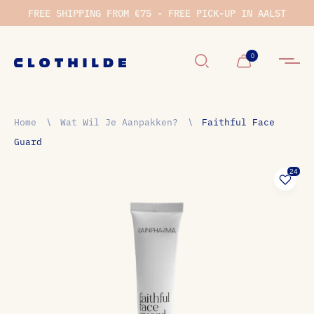
FREE SHIPPING FROM €75 - FREE PICK-UP IN AALST
Winkelwage
0
Home
∖
Wat Wil Je Aanpakken?
∖
Faithful Face
Guard