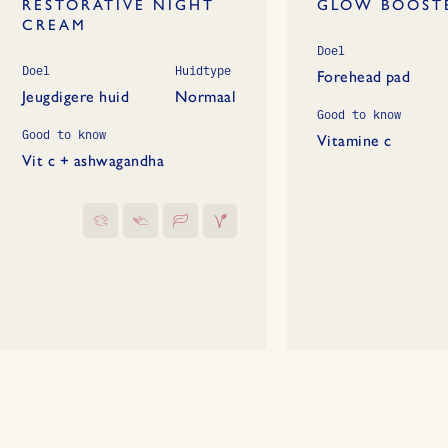
RESTORATIVE NIGHT
GLOW BOOST
CREAM
Doel
Doel
Huidtype
Forehead pad
Jeugdigere huid
Normaal
Good to know
Good to know
Vitamine c
Vit c + ashwagandha