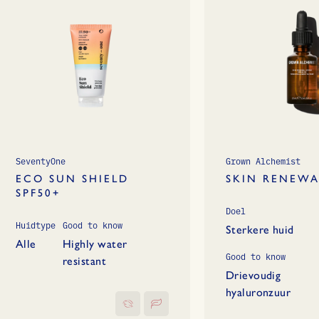
SeventyOne
Grown Alchemist
ECO SUN SHIELD
SKIN RENEWA
SPF50+
Doel
Huidtype
Good to know
Sterkere huid
Alle
Highly water
Good to know
resistant
Drievoudig
hyaluronzuur