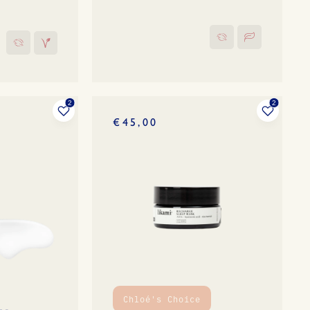
€45,00
Chloé's Choice