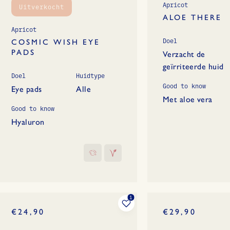
Apricot
Uitverkocht
ALOE THERE
Apricot
Doel
COSMIC WISH EYE
PADS
Verzacht de
geïrriteerde huid
Doel
Huidtype
Good to know
Eye pads
Alle
Met aloe vera
Good to know
Hyaluron
€24,90
€29,90