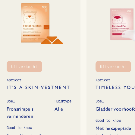
Uitverkocht
Uitverkocht
Apricot
Apricot
IT'S A SKIN-VESTMENT
TIMELESS YO
Doel
Huidtype
Doel
Fronsrimpels
Alle
Gladder voorhoof
verminderen
Good to know
Good to know
Met hexapeptide