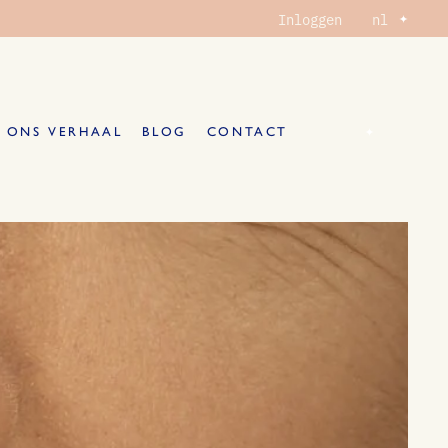
Selecteer
Inloggen
nl
taal
Selecteer
nl
ONS VERHAAL
BLOG
CONTACT
taal
NKELWAGENTJE