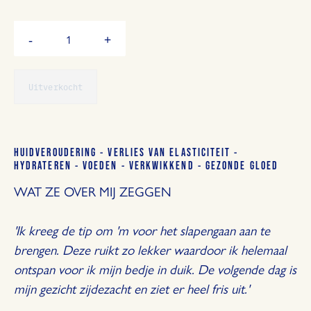
Hoeveelheid
-
+
Verminder
Vermeerder
de
de
hoeveelheid
hoeveelheid
met
met
Uitverkocht
1
1
HUIDVEROUDERING - VERLIES VAN ELASTICITEIT -
HYDRATEREN - VOEDEN - VERKWIKKEND - GEZONDE GLOED
WAT ZE OVER MIJ ZEGGEN
'Ik kreeg de tip om 'm voor het slapengaan aan te
brengen. Deze ruikt zo lekker waardoor ik helemaal
ontspan voor ik mijn bedje in duik. De volgende dag is
mijn gezicht zijdezacht en ziet er heel fris uit.'