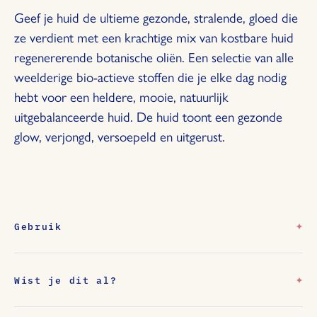
Geef je huid de ultieme gezonde, stralende, gloed die
ze verdient met een krachtige mix van kostbare huid
regenererende botanische oliën. Een selectie van alle
weelderige bio-actieve stoffen die je elke dag nodig
hebt voor een heldere, mooie, natuurlijk
uitgebalanceerde huid.
De huid toont een gezonde
glow, verjongd, versoepeld en uitgerust.
Gebruik
Verwarm 3-4 druppels in uw handen en masseer in
uw gezicht, nek en decolleté.
Wist je dit al?
, rijk aan
Arganolie, rijstolie en jojobazaadolie
TIPS: waarom meng je je Balancing Face Oil niet met:
essentiële vetzuren, stimuleren de huidvernieuwing